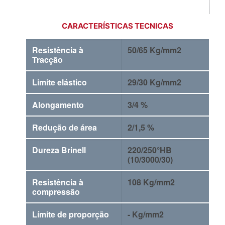
CARACTERÍSTICAS TECNICAS
Resistência à
50/65 Kg/mm2
Tracção
Limite elástico
29/30 Kg/mm2
Alongamento
3/4 %
Redução de área
2/1,5 %
Dureza Brinell
220/250°HB
(10/3000/30)
Resistência à
108 Kg/mm2
compressão
Límite de proporção
- Kg/mm2