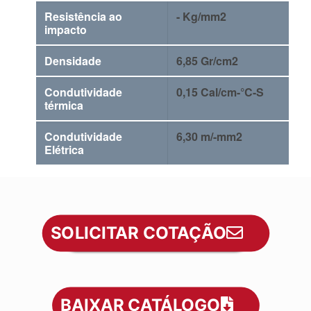
Resistência ao
- Kg/mm2
impacto
Densidade
6,85 Gr/cm2
Condutividade
0,15 Cal/cm-°C-S
térmica
Condutividade
6,30 m/-mm2
Elétrica
SOLICITAR COTAÇÃO
BAIXAR CATÁLOGO